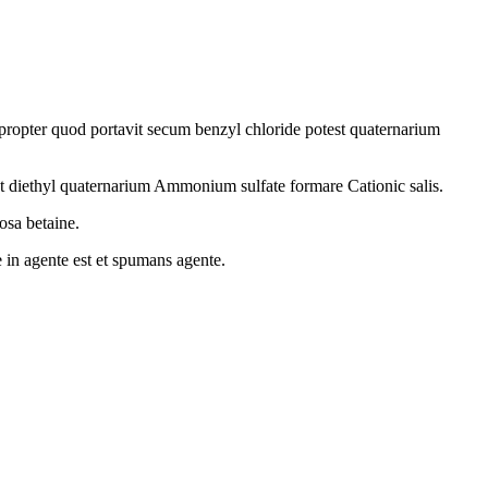
propter quod portavit secum benzyl chloride potest quaternarium
 et diethyl quaternarium Ammonium sulfate formare Cationic salis.
osa betaine.
in agente est et spumans agente.