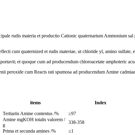
cipale rudis materia et productio Cationic quaternarium Ammonium sal 
flecti cum quaternized et rudis materiae, ut chloride yl, amino sulfate,
portavit; et quoque cum ad producendum chloroacetate amphoteric acu
enii peroxide cum Reacts rati spumosa ad producendum Amine cadmiae 
items
Index
Tertiariis Amine contentus /%
≥97
Amine mgKOH totalis valorem /
338-358
g
Prima et secunda amines /%
≤1