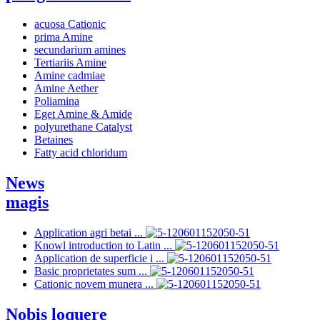
acuosa Cationic
prima Amine
secundarium amines
Tertiariis Amine
Amine cadmiae
Amine Aether
Poliamina
Eget Amine & Amide
polyurethane Catalyst
Betaines
Fatty acid chloridum
News
magis
Application agri betai ...
Knowl introduction to Latin ...
Application de superficie i ...
Basic proprietates sum ...
Cationic novem munera ...
Nobis loquere