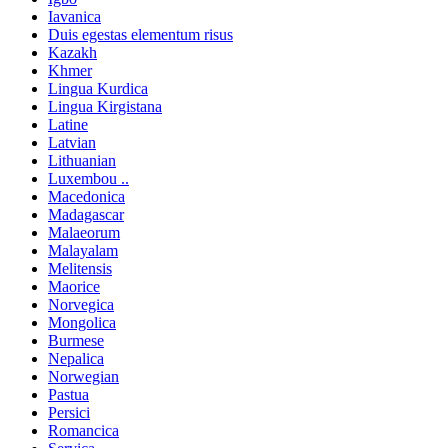
Iavanica
Duis egestas elementum risus
Kazakh
Khmer
Lingua Kurdica
Lingua Kirgistana
Latine
Latvian
Lithuanian
Luxembou ..
Macedonica
Madagascar
Malaeorum
Malayalam
Melitensis
Maorice
Norvegica
Mongolica
Burmese
Nepalica
Norwegian
Pastua
Persici
Romancica