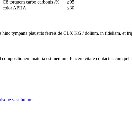
C8 torquem carbo carbonis /%
≥95
color APHA
≤30
 hinc tympana plaustris ferreis de CLX KG / dolium, in fideliam, et fri
 compositionem materia est medium. Placere vitare contactus cum pelle, 
isque vestibulum