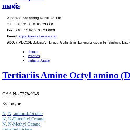
magis
Albanica Shandong Kerui Co, Ltd
Tel:
+ 86-531-8318 DCCCLXXXI
Fax:
+ 86-531-8235 DCCCLXXXI
E-mail:
export@keruichemical.com
ADD:
# MDCCXI, Building VI, Lingyu, Guihe Jinjie, Luneng Lingxiu urbe, Shizhong Distri
domum
Products
Tertiariis Amine
Tertiariis Amine Octyl amino 
CAS No.7378-99-6
Synonym:
N, N, amino-I-Octane
N, N-Dimethyl Octane
N, N-Methyl Octane
dimethyl Octane