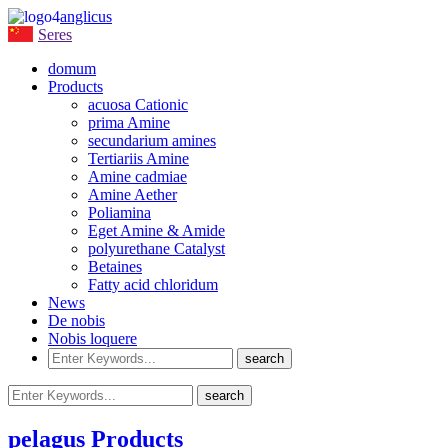
anglicus
Seres
domum
Products
acuosa Cationic
prima Amine
secundarium amines
Tertiariis Amine
Amine cadmiae
Amine Aether
Poliamina
Eget Amine & Amide
polyurethane Catalyst
Betaines
Fatty acid chloridum
News
De nobis
Nobis loquere
pelagus Products