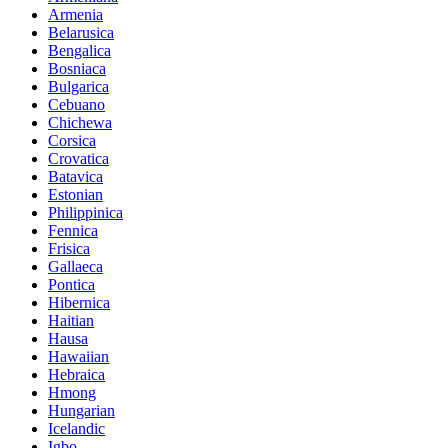
Armenia
Belarusica
Bengalica
Bosniaca
Bulgarica
Cebuano
Chichewa
Corsica
Crovatica
Batavica
Estonian
Philippinica
Fennica
Frisica
Gallaeca
Pontica
Hibernica
Haitian
Hausa
Hawaiian
Hebraica
Hmong
Hungarian
Icelandic
Igbo