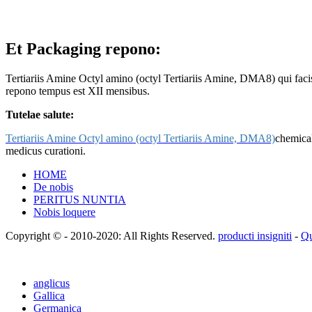
Et Packaging repono:
Tertiariis Amine Octyl amino (octyl Tertiariis Amine, DMA8) qui facis
repono tempus est XII mensibus.
Tutelae salute:
Tertiariis Amine Octyl amino (octyl Tertiariis Amine, DMA8)
chemical
medicus curationi.
HOME
De nobis
PERITUS NUNTIA
Nobis loquere
Copyright © - 2010-2020: All Rights Reserved.
producti insigniti
-
Qu
anglicus
Gallica
Germanica